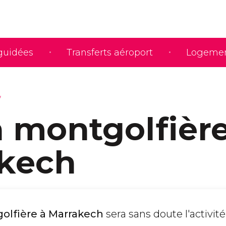
 guidées
Transferts aéroport
Logeme
n montgolfière
kech
olfière à Marrakech
sera sans doute l'activité