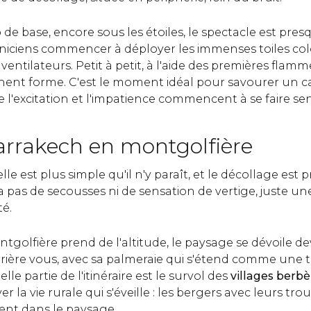
de base, encore sous les étoiles, le spectacle est pre
niciens commencer à déployer les immenses toiles colo
 ventilateurs. Petit à petit, à l'aide des premières flamme
ent forme. C'est le moment idéal pour savourer un c
 l'excitation et l'impatience commencent à se faire sent
arrakech en montgolfière
le est plus simple qu'il n'y paraît, et le décollage est 
y a pas de secousses ni de sensation de vertige, juste u
té.
golfière prend de l'altitude, le paysage se dévoile de
rière vous, avec sa palmeraie qui s'étend comme une t
elle partie de l'itinéraire est le survol des
villages berbè
 la vie rurale qui s'éveille : les bergers avec leurs tro
ent dans le paysage.