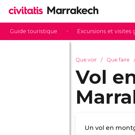
Guide touristique
Excursions et visites
Que voir
Que faire
Vol e
Marra
Un vol en montg