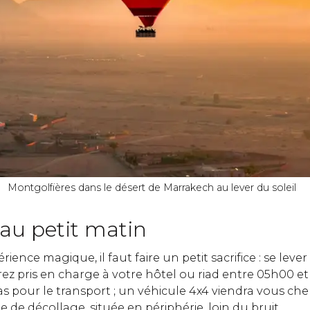
Montgolfières dans le désert de Marrakech au lever du soleil
au petit matin
ience magique, il faut faire un petit sacrifice : se lever 
rez pris en charge à votre hôtel ou riad entre 05h00 e
as pour le transport ; un véhicule 4x4 viendra vous ch
de décollage, située en périphérie, loin du bruit.