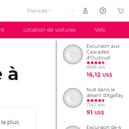
Français
nt
Location de voitures
Vols
Votre panier est vide
Excursion aux
Cascades
d'Ouzoud
 à
6868 avis
16,12
US$
Nuit dans le
désert d'Agafay
7340 avis
91
US$
 la plus
Excursion de 4