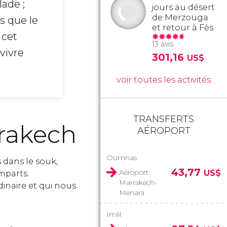
ade ;
jours au désert
de Merzouga
is que le
et retour à Fès
 cet
13 avis
vivre
301,16
US$
voir toutes les activités
TRANSFERTS
rrakech
AÉROPORT
Oumnas
s dans le souk,
43,77
Aéroport
US$
mparts.
Marrakech-
dinaire et qui nous
Menara
Imlil