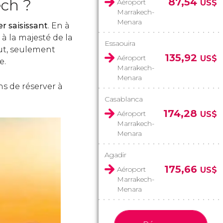
ech ?
87,54
Aéroport
US$
Marrakech-
Menara
r saisissant
. En à
 à la majesté de la
Essaouira
aut, seulement
135,92
Aéroport
US$
e.
Marrakech-
Menara
s de réserver à
Casablanca
174,28
Aéroport
US$
Marrakech-
Menara
Agadir
175,66
Aéroport
US$
Marrakech-
Menara