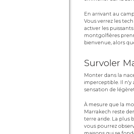
En arrivant au camp 
Vous verrez les tech
activer les puissants
montgolfières prenn
bienvenue, alors que
Survoler M
Monter dans la nacel
imperceptible. Il n'
sensation de légère
À mesure que la mont
Marrakech reste der
terre aride. La plus b
vous pourrez observer
maisons qui se fond