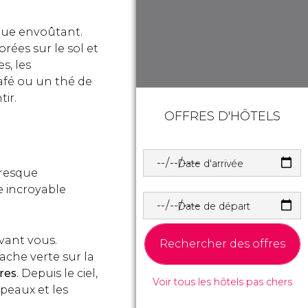
sque envoûtant.
rées sur le sol et
s, les
afé ou un thé de
ir.
OFFRES D'HÔTELS
Date d'arrivée
presque
ne incroyable
Date de départ
vant vous.
Rechercher des offres
ache verte sur la
res
. Depuis le ciel,
Voir tous les hôtels pas chers
upeaux et les