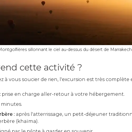
ontgolfières sillonnant le ciel au-dessus du désert de Marrakech
nd cette activité ?
 à vous soucier de rien, l'excursion est très complète et
:
prise en charge aller-retour à votre hébergement.
 minutes.
rbère :
après l'atterrissage, un petit-déjeuner traditio
erbère (khaïma).
igné par le pilote à garder en souvenir.