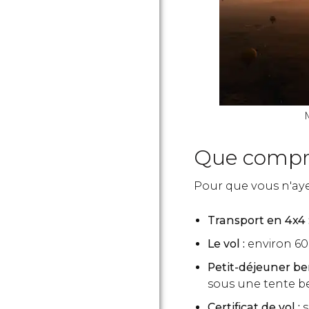
M
Que compre
Pour que vous n'ayez
Transport en 4x4 
Le vol :
environ 60
Petit-déjeuner be
sous une tente b
Certificat de vol :
s