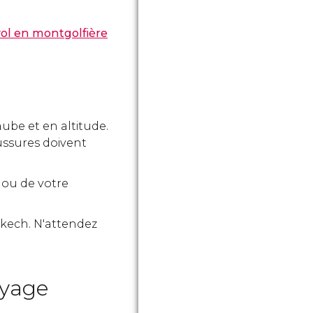
vol en montgolfière
'aube et en altitude.
ussures doivent
 ou de votre
akech. N'attendez
oyage