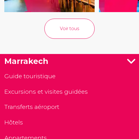
Voir tous
Marrakech
Guide touristique
Excursions et visites guidées
Transferts aéroport
Hôtels
Appartements