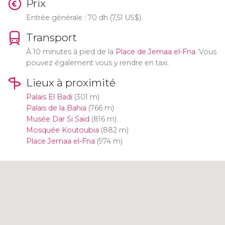
Prix
Entrée générale : 70
dh
(7,51
US$
).
Transport
À 10 minutes à pied de la
Place de Jemaa el-Fna
. Vous
pouvez également vous y rendre en taxi.
Lieux à proximité
Palais El Badi
(301 m)
Palais de la Bahia
(766 m)
Musée Dar Si Saïd
(816 m)
Mosquée Koutoubia
(882 m)
Place Jemaa el-Fna
(974 m)
Cliquez ici pour utiliser la carte