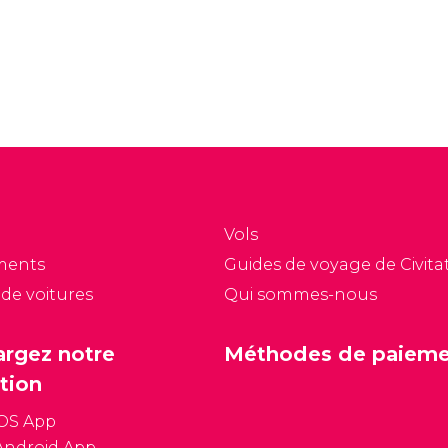
oindre problème
dical pourrait vite
evenir plus compliqué
ue prévu.
Vols
ments
Guides de voyage de Civitat
 de voitures
Qui sommes-nous
argez notre
Méthodes de paiem
tion
iOS App
Android App