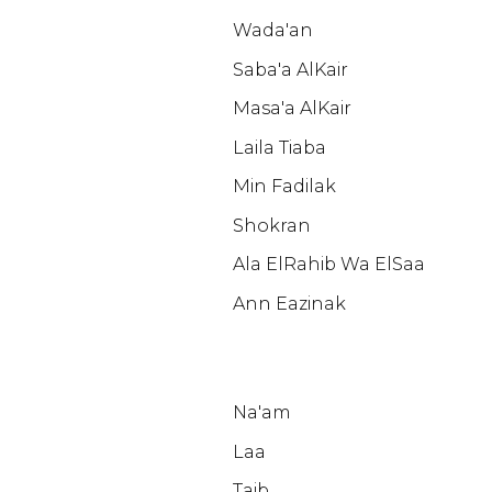
Wada'an
Saba'a AlKair
Masa'a AlKair
Laila Tiaba
Min Fadilak
Shokran
Ala ElRahib Wa ElSaa
Ann Eazinak
Na'am
Laa
Taib