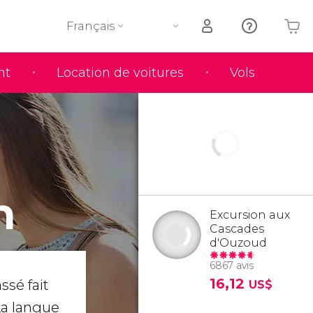
Français
nt
Location de voitures
Vols
Votre panier est vide
h
Excursion aux
Cascades
d'Ouzoud
6867 avis
16,12
ssé fait
US$
La langue