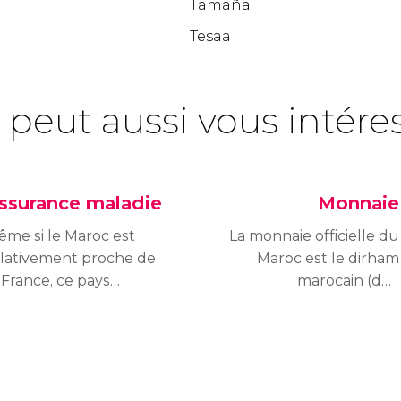
Tamaña
Tesaa
 peut aussi vous intére
ssurance maladie
Monnaie
me si le Maroc est
La monnaie officielle du
elativement proche de
Maroc est le dirham
 France, ce pays
marocain (dh).
appartient pas à
L’abréviation est MAD
’Union Européenne, ce
(Moroccan dirham).
nt il faut tenir compte
Chaque dirham peut se
ant de planifier un
diviser en 100 santimat.
yage là-bas. Le