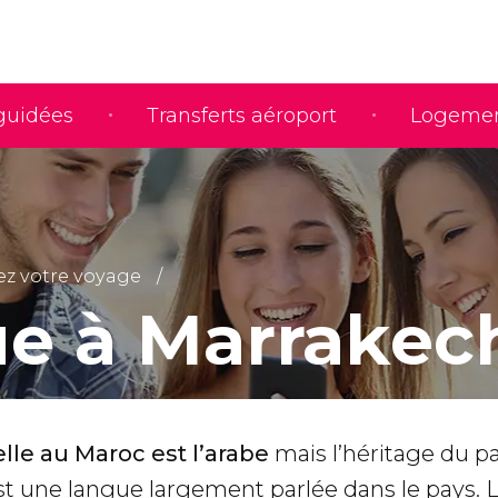
 guidées
Transferts aéroport
Logeme
iez votre voyage
e à Marrakec
elle au Maroc est l’arabe
mais l’héritage du pa
t une langue largement parlée dans le pays. 