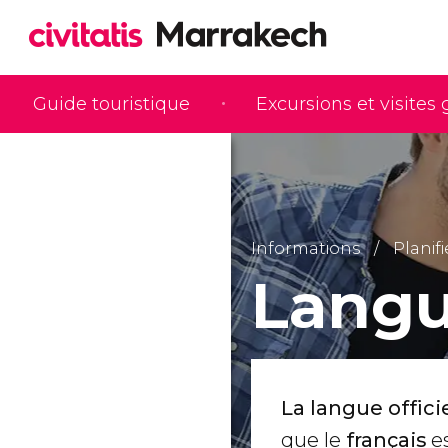
Guide touristique
Excursions et visites
Informations
Planif
Langu
La langue offici
que le
français
es