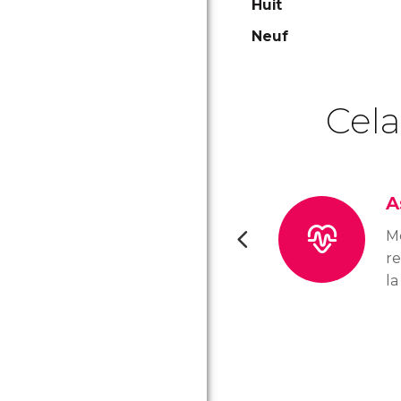
Huit
Neuf
Cela
A
Mê
r
la
n’
l
do
av
vo