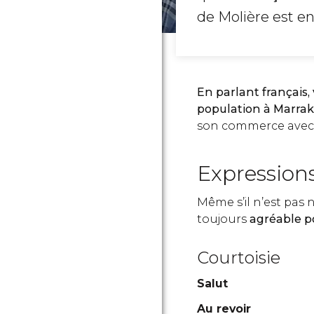
de Molière est e
En parlant français
population à Marra
son commerce avec l
Expressions
Même s’il n’est pas 
toujours
agréable po
Courtoisie
Salut
Au revoir