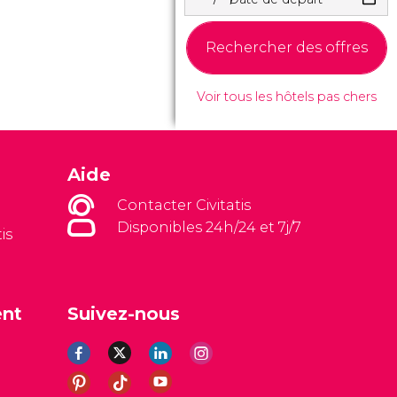
Rechercher des offres
Voir tous les hôtels pas chers
Aide
Contacter Civitatis
Disponibles 24h/24 et 7j/7
is
ent
Suivez-nous