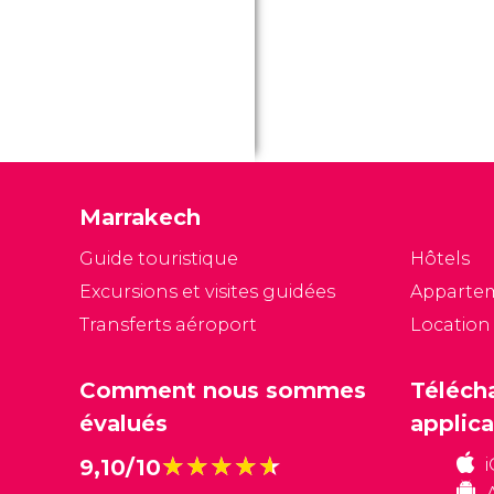
m
mé
d
q
Marrakech
Guide touristique
Hôtels
Excursions et visites guidées
Apparte
Transferts aéroport
Location
Comment nous sommes
Téléch
évalués
applica
★★★★★
★★★★★
9,10/10