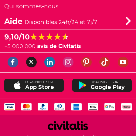
Qui sommes-nous
Aide
Disponibles 24h/24 et 7j/7
★★★★★
★★★★★
9,10/10
+
5 000 000
avis de Civitatis
DISPONIBLE SUR
DISPONIBLE SUR
App Store
Google Play