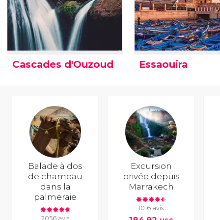
Cascades d'Ouzoud
Essaouira
Balade à dos
Excursion
de chameau
privée depuis
dans la
Marrakech
palmeraie
1016 avis
2056 avis