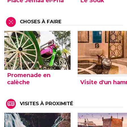
Place Jemaa el-Fna
Le Souk
CHOSES À FAIRE
Promenade en
Visite d'un ha
calèche
VISITES À PROXIMITÉ