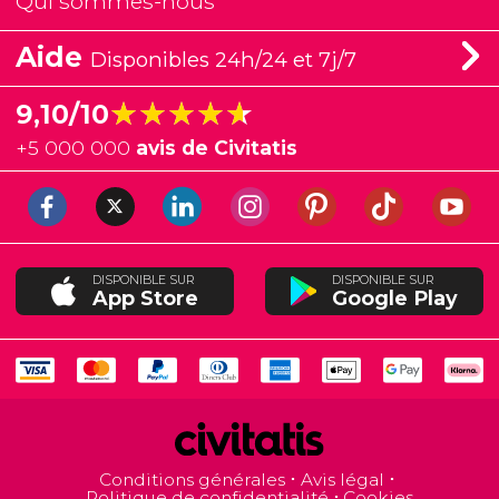
Qui sommes-nous
Aide
Disponibles 24h/24 et 7j/7
★★★★★
★★★★★
9,10/10
+
5 000 000
avis de Civitatis
DISPONIBLE SUR
DISPONIBLE SUR
App Store
Google Play
Conditions générales
Avis légal
Politique de confidentialité
Cookies