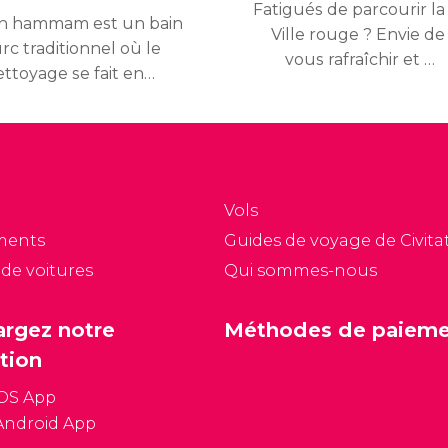
Fatigués de parcourir la
n hammam est un bain
Ville rouge ? Envie de
rc traditionnel où le
vous rafraîchir et de
ttoyage se fait en
vous relaxer au bord
ofondeur par le biais
d’une immense piscine
e la vapeur et de
en écoutant de la bonne
exfoliation de la peau.
musique ? À Marrakech
c’est possible, inutile
d’aller à Ibiza !
Vols
ments
Guides de voyage de Civitat
 de voitures
Qui sommes-nous
argez notre
Méthodes de paiem
tion
iOS App
Android App