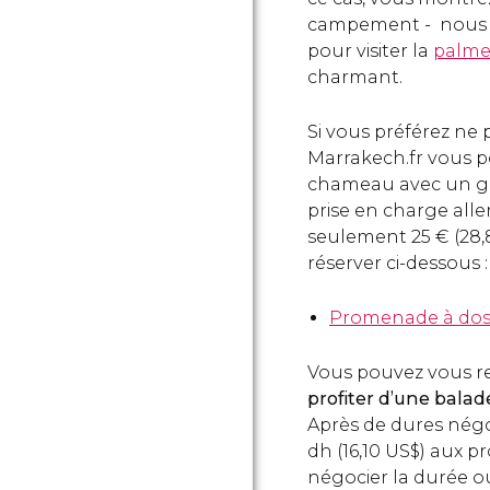
campement - nous v
pour visiter la
palme
charmant.
Si vous préférez ne 
Marrakech.fr vous p
chameau avec un gui
prise en charge alle
seulement 25
€
(28
réserver ci-dessous :
Promenade à dos
Vous pouvez vous r
profiter d’une balad
Après de dures négoc
dh
(16,10
US$
) aux p
négocier la durée ou