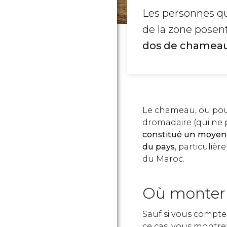
Les personnes qu
de la zone posen
dos de chameau
Le chameau, ou pour
dromadaire (qui ne 
constitué un moyen 
du pays
, particuliè
du Maroc.
Où monter
Sauf si vous comptez
ce cas, vous montre