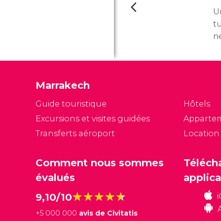
U
tu
ne
pr
d
l’
Marrakech
Guide touristique
Hôtels
Excursions et visites guidées
Apparte
Transferts aéroport
Location
Comment nous sommes
Téléch
évalués
applica
★★★★★
★★★★★
9,10/10
+
5 000 000
avis de Civitatis