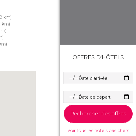
.2 km)
3 km)
km)
m)
 km)
OFFRES D'HÔTELS
Date d'arrivée
Date de départ
Rechercher des offres
Voir tous les hôtels pas chers