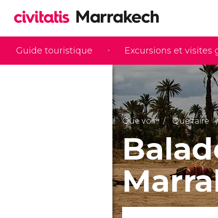
Guide touristique
Excursions et visites
Que voir
Que faire
Balad
Marra