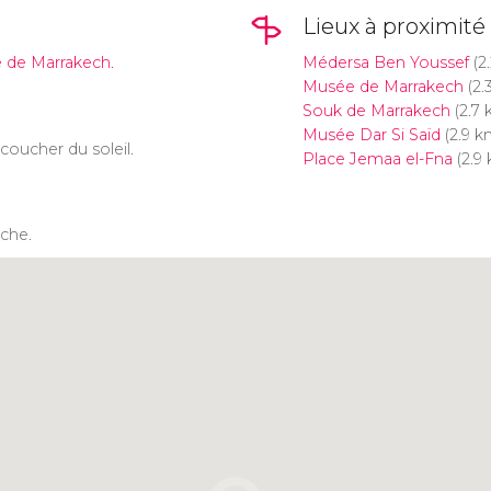
Lieux à proximité
e de Marrakech.
Médersa Ben Youssef
(2
Musée de Marrakech
(2.
Souk de Marrakech
(2.7 
Musée Dar Si Saïd
(2.9 k
coucher du soleil.
Place Jemaa el-Fna
(2.9
èche.
Cliquez ici pour utiliser la
carte