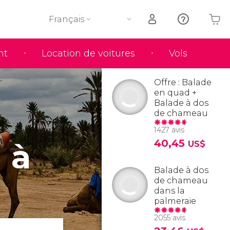
Français
nt
Location de voitures
Vols
Votre panier est vide
Offre : Balade
en quad +
Balade à dos
de chameau
1427 avis
 à
40,45
US$
Balade à dos
de chameau
dans la
palmeraie
2055 avis