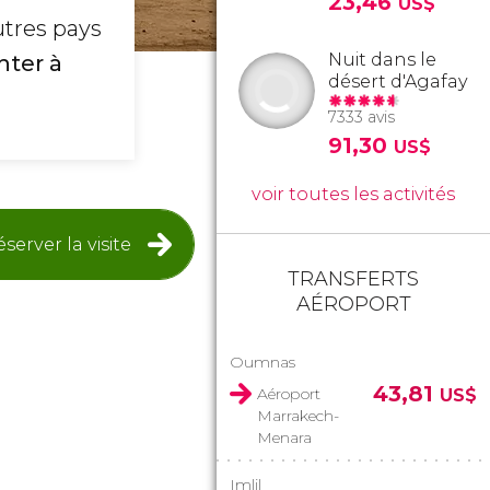
23,46
US$
utres pays
Nuit dans le
ter à
désert d'Agafay
7333 avis
91,30
US$
voir toutes les activités
server la visite
TRANSFERTS
AÉROPORT
Oumnas
43,81
Aéroport
US$
Marrakech-
Menara
Imlil