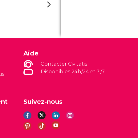
Aide
Contacter Civitatis
Disponibles 24h/24 et 7j/7
is
ent
Suivez-nous